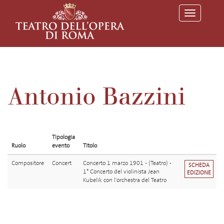
T
o
g
g
l
e
n
a
v
Antonio Bazzini
i
g
a
t
i
o
Tipologia
n
Ruolo
evento
Titolo
Compositore
Concert
Concerto 1 marzo 1901 - (Teatro) -
SCHEDA
1° Concerto del violinista Jean
EDIZIONE
Kubelik con l'orchestra del Teatro