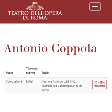
T
o
g
g
l
e
n
a
v
Antonio Coppola
i
g
a
t
i
o
Tipologia
n
Ruolo
evento
Titolo
Compositore
Ballet
Aquile e Aquiloni 1980-81,
SCHEDA
Teatrodanza Contemporanea di
EDIZIONE
Roma