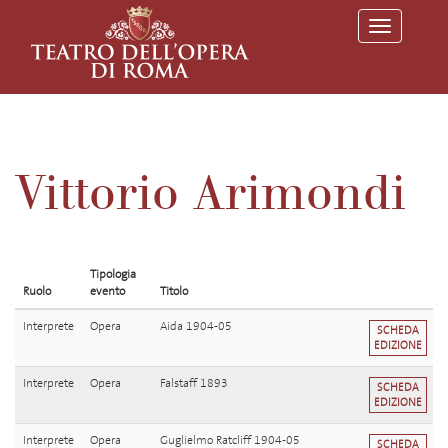
T
o
g
g
l
e
n
a
v
Vittorio Arimondi
i
g
a
t
i
o
Tipologia
n
Ruolo
evento
Titolo
Interprete
Opera
Aida 1904-05
SCHEDA
EDIZIONE
Interprete
Opera
Falstaff 1893
SCHEDA
EDIZIONE
Interprete
Opera
Guglielmo Ratcliff 1904-05
SCHEDA