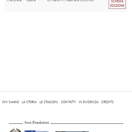
Interprete
Opera
Un ballo in maschera 1905-06
SCHEDA
EDIZIONE
CHI SIAMO
LA STORIA
LE STAGIONI
CONTATTI
IN EVIDENZA
CREDITS
Soci Fondatori