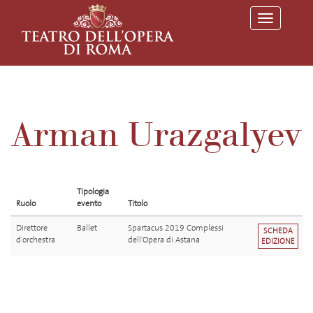
T
o
g
g
l
e
n
a
v
Arman Urazgalyev
i
g
a
t
i
o
Tipologia
n
Ruolo
evento
Titolo
Direttore
Ballet
Spartacus 2019 Complessi
SCHEDA
d'orchestra
dell'Opera di Astana
EDIZIONE