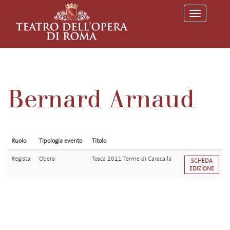
T
o
g
g
l
e
n
a
v
Bernard Arnaud
i
g
a
t
i
o
Ruolo
Tipologia evento
Titolo
n
Regista
Opera
Tosca 2011 Terme di Caracalla
SCHEDA
EDIZIONE