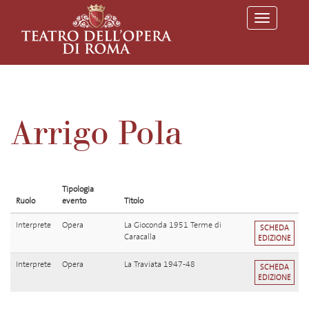
T
o
g
g
l
e
n
a
v
Arrigo Pola
i
g
a
t
i
o
Tipologia
n
Ruolo
evento
Titolo
Interprete
Opera
La Gioconda 1951 Terme di
SCHEDA
Caracalla
EDIZIONE
Interprete
Opera
La Traviata 1947-48
SCHEDA
EDIZIONE