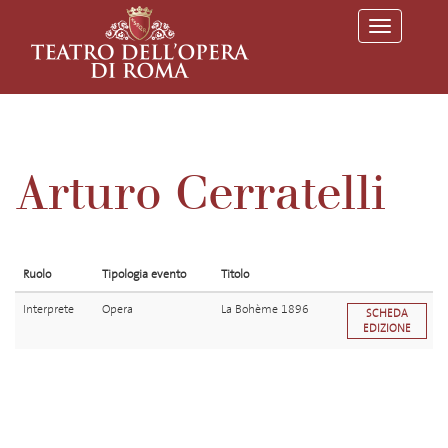
T
o
g
g
l
e
n
a
v
Arturo Cerratelli
i
g
a
t
i
o
Ruolo
Tipologia evento
Titolo
n
Interprete
Opera
La Bohème 1896
SCHEDA
EDIZIONE