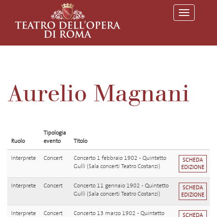
T
o
g
g
l
e
n
a
v
Aurelio Magnani
i
g
a
t
i
o
Tipologia
n
Ruolo
evento
Titolo
Interprete
Concert
Concerto 1 febbraio 1902 - Quintetto
SCHEDA
Gullì (Sala concerti Teatro Costanzi)
EDIZIONE
Interprete
Concert
Concerto 11 gennaio 1902 - Quintetto
SCHEDA
Gullì (Sala concerti Teatro Costanzi)
EDIZIONE
Interprete
Concert
Concerto 13 marzo 1902 - Quintetto
SCHEDA