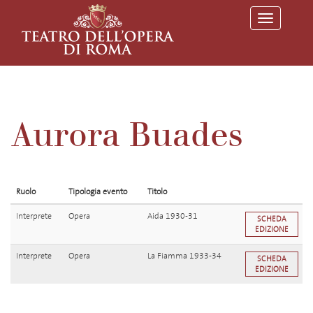
T
o
g
g
l
e
n
a
v
Aurora Buades
i
g
a
t
i
o
Ruolo
Tipologia evento
Titolo
n
Interprete
Opera
Aida 1930-31
SCHEDA
EDIZIONE
Interprete
Opera
La Fiamma 1933-34
SCHEDA
EDIZIONE