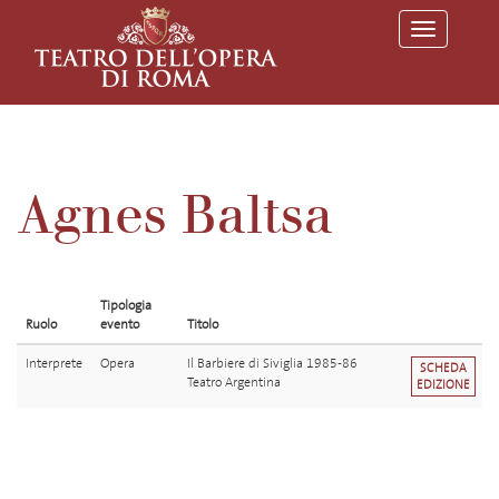
T
o
g
g
l
e
n
a
v
Agnes Baltsa
i
g
a
t
i
o
Tipologia
n
Ruolo
evento
Titolo
Interprete
Opera
Il Barbiere di Siviglia 1985-86
SCHEDA
Teatro Argentina
EDIZIONE