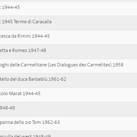
t 1944-45
t 1945 Terme di Caracalla
cesca da Rimini 1944-45
ietta e Romeo 1947-48
aloghi delle Carmelitane (Les Dialogues des Carmélites) 1958
stello del duca Barbablù 1961-62
iccolo Marat 1944-45
 1948-49
apanna dello zio Tom 1962-63
anciulla del west 1948-49