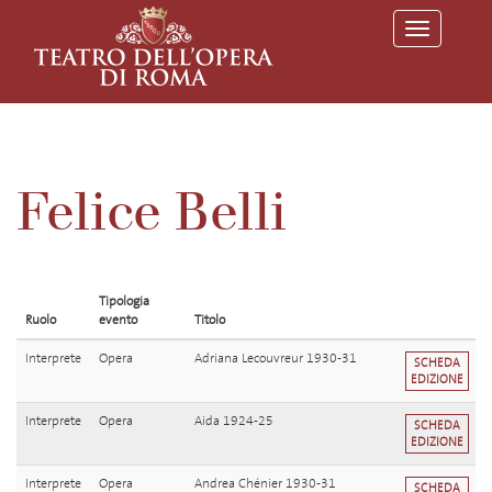
T
o
g
g
l
e
n
a
v
Felice Belli
i
g
a
t
i
o
Tipologia
n
Ruolo
evento
Titolo
Interprete
Opera
Adriana Lecouvreur 1930-31
SCHEDA
EDIZIONE
Interprete
Opera
Aida 1924-25
SCHEDA
EDIZIONE
Interprete
Opera
Andrea Chénier 1930-31
SCHEDA