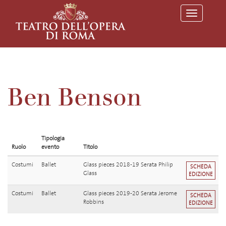
T
o
g
g
l
e
n
a
v
Ben Benson
i
g
a
t
i
o
Tipologia
n
Ruolo
evento
Titolo
Costumi
Ballet
Glass pieces 2018-19 Serata Philip
SCHEDA
Glass
EDIZIONE
Costumi
Ballet
Glass pieces 2019-20 Serata Jerome
SCHEDA
Robbins
EDIZIONE