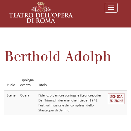
T
o
g
g
l
e
n
a
v
Berthold Adolph
i
g
a
t
i
o
Tipologia
n
Ruolo
evento
Titolo
Scene
Opera
Fidelio, o L'amore coniugale (Leonore, oder
SCHEDA
Der Triumph der ehelichen Liebe) 1941
EDIZIONE
Festival musicale dei complessi dello
Staatsoper di Berlino