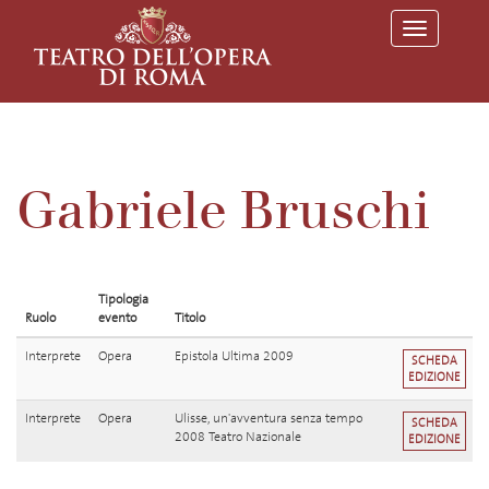
T
o
g
g
l
e
n
a
v
Gabriele Bruschi
i
g
a
t
i
o
Tipologia
n
Ruolo
evento
Titolo
Interprete
Opera
Epistola Ultima 2009
SCHEDA
EDIZIONE
Interprete
Opera
Ulisse, un'avventura senza tempo
SCHEDA
2008 Teatro Nazionale
EDIZIONE