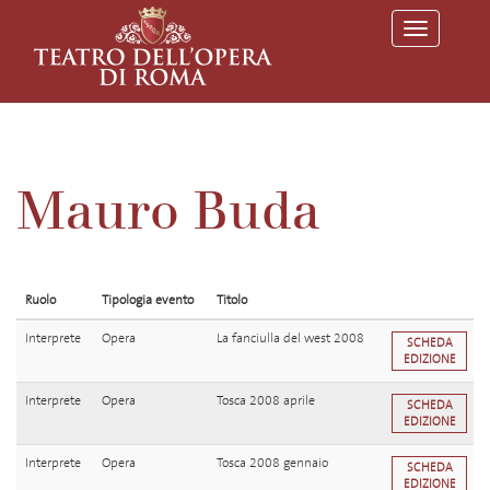
T
o
g
g
l
e
n
a
v
Mauro Buda
i
g
a
t
i
o
Ruolo
Tipologia evento
Titolo
n
Interprete
Opera
La fanciulla del west 2008
SCHEDA
EDIZIONE
Interprete
Opera
Tosca 2008 aprile
SCHEDA
EDIZIONE
Interprete
Opera
Tosca 2008 gennaio
SCHEDA
EDIZIONE