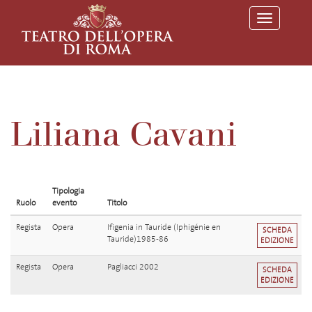
T
o
g
g
l
e
n
a
v
Liliana Cavani
i
g
a
t
i
o
Tipologia
n
Ruolo
evento
Titolo
Regista
Opera
Ifigenia in Tauride (Iphigénie en
SCHEDA
Tauride)1985-86
EDIZIONE
Regista
Opera
Pagliacci 2002
SCHEDA
EDIZIONE