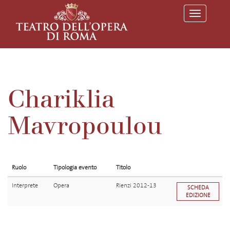
T
o
g
g
l
e
n
a
v
Chariklia
i
g
a
Mavropoulou
t
i
o
n
Ruolo
Tipologia evento
Titolo
Interprete
Opera
Rienzi 2012-13
SCHEDA
EDIZIONE