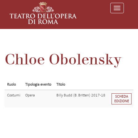
T
o
g
g
l
e
n
a
v
Chloe Obolensky
i
g
a
t
i
o
Ruolo
Tipologia evento
Titolo
n
Costumi
Opera
Billy Budd (B. Britten) 2017-18
SCHEDA
EDIZIONE