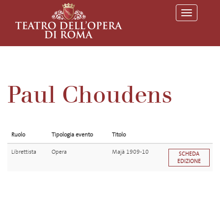
T
o
g
g
l
e
n
a
v
Paul Choudens
i
g
a
t
i
o
Ruolo
Tipologia evento
Titolo
n
Librettista
Opera
Majà 1909-10
SCHEDA
EDIZIONE