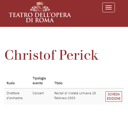
T
o
g
g
l
e
n
a
v
Christof Perick
i
g
a
t
i
o
Tipologia
n
Ruolo
evento
Titolo
Direttore
Concert
Recital di Violeta Urmana 28
SCHEDA
d'orchestra
febbraio 2003
EDIZIONE