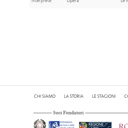
Interprete
Opera
Le 
CHI SIAMO
LA STORIA
LE STAGIONI
C
Soci Fondatori