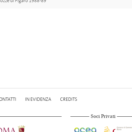
nozze di Figaro 1988-89
ONTATTI
IN EVIDENZA
CREDITS
Soci Privati