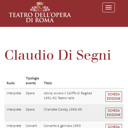
T
o
g
g
l
e
n
a
v
Claudio Di Segni
i
g
a
t
i
o
Tipologia
n
Ruolo
evento
Titolo
Interprete
Opera
Adina, ovvero il Califfo di Bagdad
SCHEDA
1991-92 Teatro Valle
EDIZIONE
Interprete
Opera
Charlotte Corday 1988-89
SCHEDA
EDIZIONE
Interprete
Concert
Concerto 6 gennaio 1993
SCHEDA