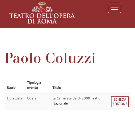
T
o
g
g
l
e
n
a
v
Paolo Coluzzi
i
g
a
t
i
o
Tipologia
n
Ruolo
evento
Titolo
Librettista
Opera
La Camerata Bardi 2008 Teatro
SCHEDA
Nazionale
EDIZIONE