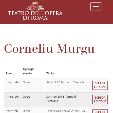
T
o
g
g
l
e
n
a
v
Corneliu Murgu
i
g
a
t
i
o
Tipologia
n
Ruolo
evento
Titolo
Interprete
Opera
Aida 1982 Terme di Caracalla
SCHEDA
EDIZIONE
Interprete
Opera
Carmen 1983 Terme di
SCHEDA
Caracalla
EDIZIONE
Interprete
Opera
La fanciulla del west 1983-84
SCHEDA