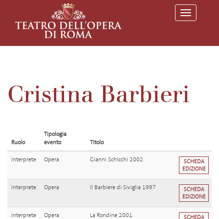
T
o
g
g
l
e
n
a
v
Cristina Barbieri
i
g
a
t
i
o
Tipologia
n
Ruolo
evento
Titolo
Interprete
Opera
Gianni Schicchi 2002
SCHEDA
EDIZIONE
Interprete
Opera
Il Barbiere di Siviglia 1997
SCHEDA
EDIZIONE
Interprete
Opera
La Rondine 2001
SCHEDA