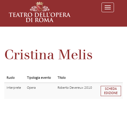
T
o
g
g
l
e
n
a
v
Cristina Melis
i
g
a
t
i
o
Ruolo
Tipologia evento
Titolo
n
Interprete
Opera
Roberto Devereux 2010
SCHEDA
EDIZIONE