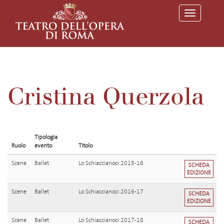
T
o
g
g
l
e
n
a
v
Cristina Querzola
i
g
a
t
i
o
Tipologia
n
Ruolo
evento
Titolo
Scene
Ballet
Lo Schiaccianoci 2015-16
SCHEDA
EDIZIONE
Scene
Ballet
Lo Schiaccianoci 2016-17
SCHEDA
EDIZIONE
Scene
Ballet
Lo Schiaccianoci 2017-18
SCHEDA