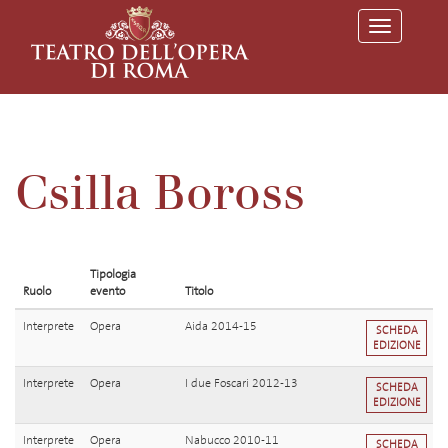
T
o
g
g
l
e
n
a
v
Csilla Boross
i
g
a
t
i
o
Tipologia
n
Ruolo
evento
Titolo
Interprete
Opera
Aida 2014-15
SCHEDA
EDIZIONE
Interprete
Opera
I due Foscari 2012-13
SCHEDA
EDIZIONE
Interprete
Opera
Nabucco 2010-11
SCHEDA