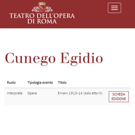
T
o
g
g
l
e
n
a
v
Cunego Egidio
i
g
a
t
i
o
Ruolo
Tipologia evento
Titolo
n
Interprete
Opera
Ernani 1913-14 (solo atto III)
SCHEDA
EDIZIONE