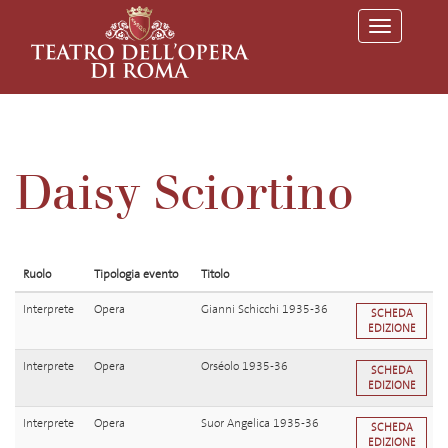
T
o
g
g
l
e
n
a
v
Daisy Sciortino
i
g
a
t
i
o
Ruolo
Tipologia evento
Titolo
n
Interprete
Opera
Gianni Schicchi 1935-36
SCHEDA
EDIZIONE
Interprete
Opera
Orséolo 1935-36
SCHEDA
EDIZIONE
Interprete
Opera
Suor Angelica 1935-36
SCHEDA
EDIZIONE