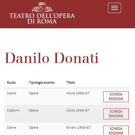
T
o
g
g
l
e
n
a
v
Danilo Donati
i
g
a
t
i
o
Ruolo
Tipologia evento
Titolo
n
Scene
Opera
Alzira 1966-67
SCHEDA
EDIZIONE
Costumi
Opera
Alzira 1966-67
SCHEDA
EDIZIONE
Scene
Opera
Ernani 1966-67
SCHEDA
EDIZIONE