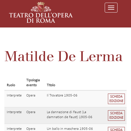
T
o
g
g
l
e
n
a
v
Matilde De Lerma
i
g
a
t
i
o
Tipologia
n
Ruolo
evento
Titolo
Interprete
Opera
Il Trovatore 1905-06
SCHEDA
EDIZIONE
Interprete
Opera
La dannazione di Faust (La
SCHEDA
damnation de Faust) 1905-06
EDIZIONE
Interprete
Opera
Un ballo in maschera 1905-06
SCHEDA