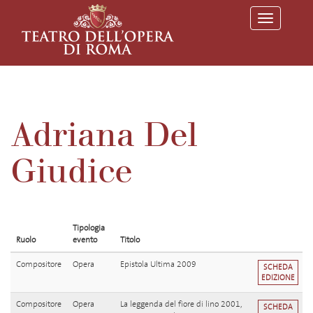
T
o
g
g
l
e
n
a
v
Adriana Del
i
g
a
Giudice
t
i
o
n
Tipologia
Ruolo
evento
Titolo
Compositore
Opera
Epistola Ultima 2009
SCHEDA
EDIZIONE
Compositore
Opera
La leggenda del fiore di lino 2001,
SCHEDA