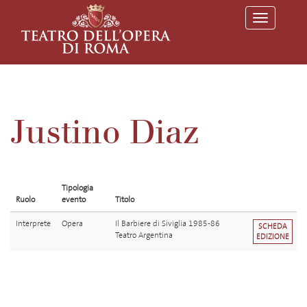
T
o
g
g
l
e
n
a
v
Justino Diaz
i
g
a
t
i
o
Tipologia
n
Ruolo
evento
Titolo
Interprete
Opera
Il Barbiere di Siviglia 1985-86
SCHEDA
Teatro Argentina
EDIZIONE