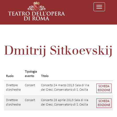
T
o
g
g
l
e
n
a
v
Dmitrij Sitkoevskij
i
g
a
t
i
o
Tipologia
n
Ruolo
evento
Titolo
Direttore
Concert
Concerto 24 marzo 2013 Sala di Via
SCHEDA
d'orchestra
dei Greci, Conservatorio di S. Cecilia
EDIZIONE
Direttore
Concert
Concerto 28 aprile 2013 Sala di Via
SCHEDA
d'orchestra
dei Greci, Conservatorio di S. Cecilia
EDIZIONE