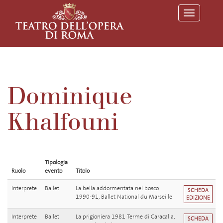
T
o
g
g
l
e
n
a
v
Dominique
i
g
a
Khalfouni
t
i
o
n
Tipologia
Ruolo
evento
Titolo
Interprete
Ballet
La bella addormentata nel bosco
SCHEDA
1990-91, Ballet National du Marseille
EDIZIONE
Interprete
Ballet
La prigioniera 1981 Terme di Caracalla,
SCHEDA