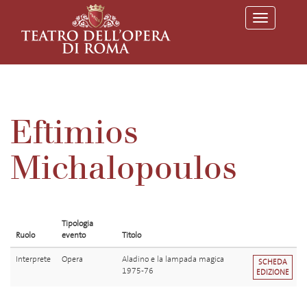
T
o
g
g
l
e
n
a
v
Eftimios
i
g
a
Michalopoulos
t
i
o
n
Tipologia
Ruolo
evento
Titolo
Interprete
Opera
Aladino e la lampada magica
SCHEDA
1975-76
EDIZIONE