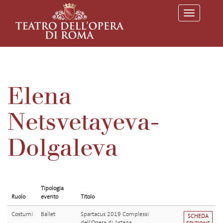
T
o
g
g
l
e
n
a
v
Elena
i
g
a
Netsvetayeva-
t
i
o
Dolgaleva
n
Tipologia
Ruolo
evento
Titolo
Costumi
Ballet
Spartacus 2019 Complessi
SCHEDA
dell'Opera di Astana