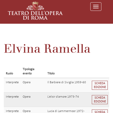
T
o
g
g
l
e
n
a
v
Elvina Ramella
i
g
a
t
i
o
Tipologia
n
Ruolo
evento
Titolo
Interprete
Opera
Il Barbiere di Siviglia 1959-60
SCHEDA
EDIZIONE
Interprete
Opera
L'elisir d'amore 1973-74
SCHEDA
EDIZIONE
Interprete
Opera
Lucia di Lammermoor 1972-
SCHEDA