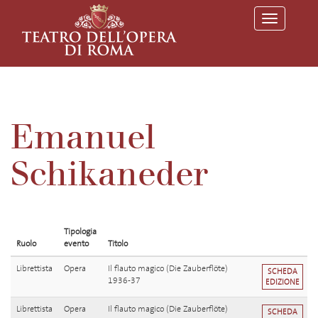
T
o
g
g
l
e
n
a
v
Emanuel
i
g
a
Schikaneder
t
i
o
n
Tipologia
Ruolo
evento
Titolo
Librettista
Opera
Il flauto magico (Die Zauberflöte)
SCHEDA
1936-37
EDIZIONE
Librettista
Opera
Il flauto magico (Die Zauberflöte)
SCHEDA