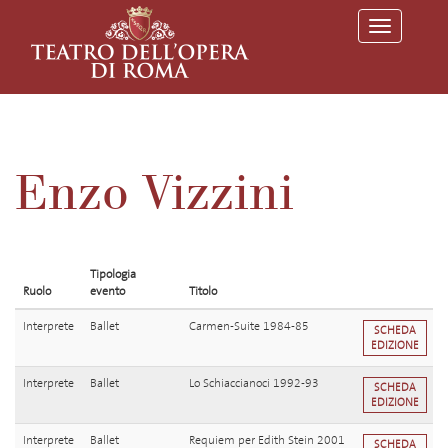
T
o
g
g
l
e
n
a
v
Enzo Vizzini
i
g
a
t
i
o
Tipologia
n
Ruolo
evento
Titolo
Interprete
Ballet
Carmen-Suite 1984-85
SCHEDA
EDIZIONE
Interprete
Ballet
Lo Schiaccianoci 1992-93
SCHEDA
EDIZIONE
Interprete
Ballet
Requiem per Edith Stein 2001
SCHEDA