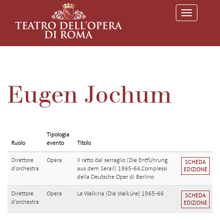
T
o
g
g
l
e
n
a
v
Eugen Jochum
i
g
a
t
i
o
Tipologia
n
Ruolo
evento
Titolo
Direttore
Opera
Il ratto dal serraglio (Die Entführung
SCHEDA
d'orchestra
aus dem Serail) 1965-66,Complessi
EDIZIONE
della Deutsche Oper di Berlino
Direttore
Opera
La Walkiria (Die Walküre) 1965-66
SCHEDA
d'orchestra
EDIZIONE