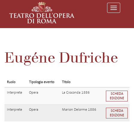
T
o
g
g
l
e
n
a
v
Eugéne Dufriche
i
g
a
t
i
o
Ruolo
Tipologia evento
Titolo
n
Interprete
Opera
La Gioconda 1886
SCHEDA
EDIZIONE
Interprete
Opera
Marion Delorme 1886
SCHEDA
EDIZIONE