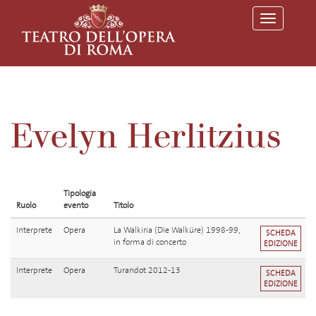
T
o
g
g
l
e
n
a
v
Evelyn Herlitzius
i
g
a
t
i
o
Tipologia
n
Ruolo
evento
Titolo
Interprete
Opera
La Walkiria (Die Walküre) 1998-99,
SCHEDA
in forma di concerto
EDIZIONE
Interprete
Opera
Turandot 2012-13
SCHEDA
EDIZIONE