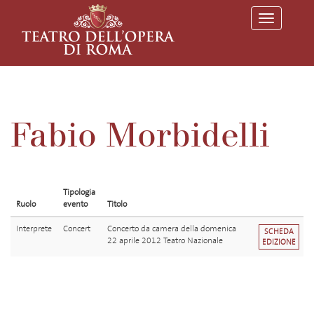
T
o
g
g
l
e
n
a
v
Fabio Morbidelli
i
g
a
t
i
o
Tipologia
n
Ruolo
evento
Titolo
Interprete
Concert
Concerto da camera della domenica
SCHEDA
22 aprile 2012 Teatro Nazionale
EDIZIONE