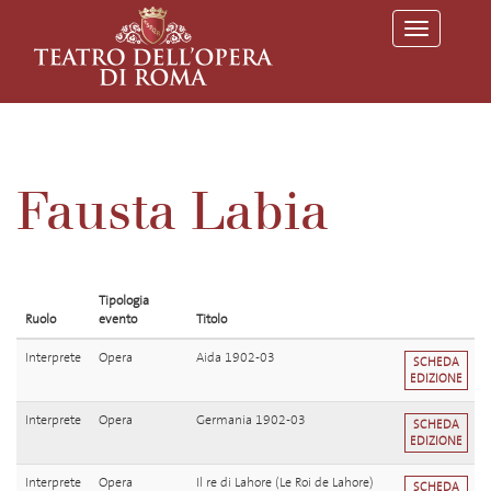
T
o
g
g
l
e
n
a
v
Fausta Labia
i
g
a
t
i
o
Tipologia
n
Ruolo
evento
Titolo
Interprete
Opera
Aida 1902-03
SCHEDA
EDIZIONE
Interprete
Opera
Germania 1902-03
SCHEDA
EDIZIONE
Interprete
Opera
Il re di Lahore (Le Roi de Lahore)
SCHEDA