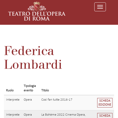
T
o
g
g
l
e
n
a
v
Federica
i
g
a
Lombardi
t
i
o
n
Tipologia
Ruolo
evento
Titolo
Interprete
Opera
Così fan tutte 2016-17
SCHEDA
EDIZIONE
Interprete
Opera
La Bohème 2022 Cinema Opera,
SCHEDA