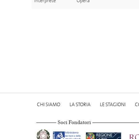
Interprete
Opera
CHI SIAMO
LA STORIA
LE STAGIONI
C
Soci Fondatori