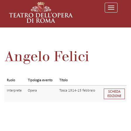
T
o
g
g
l
e
n
a
v
Angelo Felici
i
g
a
t
i
o
Ruolo
Tipologia evento
Titolo
n
Interprete
Opera
Tosca 1914-15 febbraio
SCHEDA
EDIZIONE